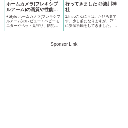
ホームカメラ(フレキシブ
行ってきました @湊川神
ルアーム)の画質や性能
社
は？実際に使ってみた！
+Style ホームカメラ(フレキシブ
1.Introこんにちは。たひろ妻で
ルアーム)のレビュー！ベビーモ
す。少し前になりますが、7/11
ニターやペット見守り、防犯カ
に安産祈願をしてきました。場
メラとして活用可能。設置自由
所は、いつも初詣にも行ってい
度の高いフレキシブルアームや
る湊川神社です。神戸駅から5分
高画質・暗視モードの性能、ス
もかからないくらいの場所にあ
マホアプリでの遠隔操作の使い
って、大きな神社ですが普段は
Sponsor Link
勝手を詳しく解説します。
そこまで混んでいないので、お
参...