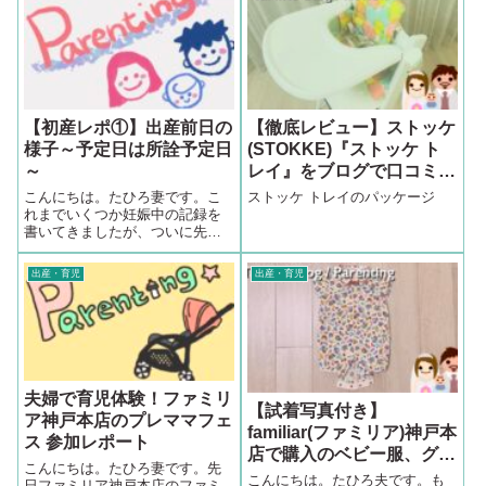
【初産レポ①】出産前日の
【徹底レビュー】ストッケ
様子～予定日は所詮予定日
(STOKKE)『ストッケ ト
～
レイ』をブログで口コミ/
ベビーチェア
こんにちは。たひろ妻です。こ
ストッケ トレイのパッケージ
れまでいくつか妊娠中の記録を
書いてきましたが、ついに先月
私たちにとって初めての出産が
無事に終わりました。私たちの
出産・育児
出産・育児
出産はどうだったかと一言でい
うと油断大敵！！初産は予定日
より遅れるだろうと謎の余裕を
かましていたとこ...
夫婦で育児体験！ファミリ
【試着写真付き】
ア神戸本店のプレママフェ
familiar(ファミリア)神戸本
ス 参加レポート
店で購入のベビー服、グッ
こんにちは。たひろ妻です。先
ズ4点をブログでレビュー
こんにちは。たひろ夫です。も
日ファミリア神戸本店のファミ