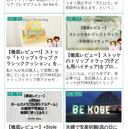
うすぐ我が子の『子たひろ』が
リア プレママフェス -for the first
初節句を迎えます。ということ
1000 days-というイベントに参
で初節句に着せるための可愛く
加してきました。ファミリア神
てかっこよくてシュッとした服
戸本店は大丸神戸店の近くの旧
出産・育児
出産・育児
を探しに神戸の可愛いベビー服
居留地にあり先日ハンカチガー
と言えばのfamiliar(ファミリア)神
ゼとベビー...
戸本店に行ってきました。今回
は...
【徹底レビュー!】ストッ
【徹底レビュー】ストッケ
ケ『トリップトラップ ク
のトリップ トラップ(子ど
ラシッククッション』をブ
も用ハイチェア)をブログ
ログで口コミます
私たちが先日購入して実際に使
で口コミます！
こんにちは。たひろ夫です。本
用しているストッケ(STOKKE)の
記事では、先日購入しましたス
トリップトラップ用アクセサリ
トッケ(STOKKE)のトリップ ト
ー『トリップトラップ クラシッ
ラップ(子ども用ハイチェア)につ
ククッション(TRIPP TRAPP
いてブログで口コミとして徹底
CLASSIC CUSHION)』につい
出産・育児
出産・育児
レビューを行っていきたいと思
て”ブログで口コミ”と称して詳細
います。＜本記事の内容＞トリ
まで徹底的にレビューをしてい
ップ トラップについておすすめ
きます。
ポ...
【徹底レビュー】+Style
夫婦で安産祈願/戌の日に