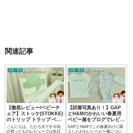
関連記事
出産・育児
出産・育児
【徹底レビュー/ベビーチ
【試着写真あり！】GAP
ェア】ストッケ(STOKKE)
とH&Mのかわいい春夏用
のトリップ トラップ ベビ
ベビー服をブログでレビュ
ーセットをブログで口コミ
ー
こんにちは。たひろ夫です今回
GAPとH&Mでこの春夏向けに購
の買ったものレビューでは先日
入したかわいいベビー服につい