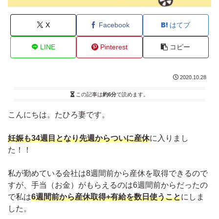
X
Facebook
はてブ
LINE
Pinterest
コピー
2020.10.28
この記事は
約6分
で読めます。
こんにちは。たひろ妻です。
妊娠も34週目となり先週からついに産休
に入りまし
た！！
私が勤めている会社は8週間前から産休を取得できるので
すが、手当（お金）がもらえるのは6週間前からだったの
で私は
6週間前から産休取得+有給を数日使うこと
にしま
した。