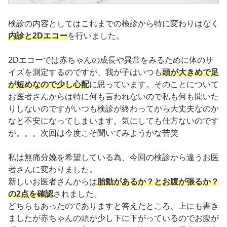
検診の内容としてはこれまでの検診から特に変わりはなく
内診と2Dエコー
を行いました。
2Dエコーでは赤ちゃんの成長や異常をみるために体のサ
イズを測定するのですが、我が子はいつも
頭が大きめで足
が短めなので少し心配
に思っています。そのことについて
お医者さんからは特に何も言われないので私も何も聞いた
りしないのですがいつも検診が終わってから大丈夫なのか
なと不安になってしまいます。気にしても仕方ないのです
が。。。次回は今度こそ聞いてみようかな苦笑
私は無痛分娩を希望している為、今回の検診から違うお医
者さんに変わりました。
新しいお医者さんからは
胎動があるか？とお腹が張るか？
の2点を確認
されました。
どちらもあったのでありますと答えたところ、上にも書き
ましたが赤ちゃんの頭が少し下に下がっているのでお腹が