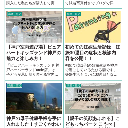
購入した私たちが購入して実際
て試着写真付きでブログで詳細
に使用しているストッケ
レビューしましたので是非ご覧
(STOKKE)のベビーチェアアクセ
下さい。
出産・育児
出産・育児
サリ『トリップ トラップ ベビー
セット』についてブログで口コ
ミしていきます。【本記事でわ
かること】...
【神戸室内遊び場】ピュア
初めての妊娠生活記録 妊
ハートキッズランド神戸の
娠30週目の症状と検診内
魅力と楽しみ方！
容を公開！！
「ピュアハートキッズランド 神
初めて(第1子)の妊娠生活を神戸
戸ハーバーランドumie店」は、
で過ごしているたひろ妻です。
子どもが思い切り遊べる室内遊
妊娠生活もついに30週目となり
び場。雨の日でも安心して楽し
残り70日を切りました。今回は
めるアスレチックやボールプー
そんな妊娠生活の記録として妊
出産・育児
出産・育児
ル、ふわふわ遊具などが充実し
娠30週目の症状と検診の内容に
ています。授乳室や飲食スペー
ついて書いていきたいと思いま
スも完備され、親子で快適に過
す。
ごせるのが魅力。アクセスや設
備、遊び場の特徴を詳しく紹介
します。神戸で子どもと遊ぶス
ポットを探している方はぜひチ
神戸の母子健康手帳を手に
【親子の笑顔あふれる】こ
ェックしてください！
入れました！すごくかわい
どもっちパーク こうべ｜