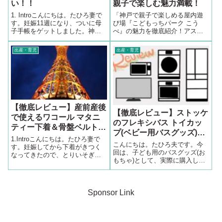
い！！
親子で楽しむ魅力満載！
1. Introこんにちは。たひろ妻で
「神戸で親子で楽しめる屋内遊
す。妊娠11週になり、ついに母
び場『こどもっちパーク こう
子手帳をゲットしました。神戸
べ』の魅力を徹底紹介！アスレ
市は緊急事態宣言中ということ
チックやボールプール、レゴゾ
でネットから申請することが出
ーンなど多彩なアクティビティ
出産・育児
出産・育児
来たのでネットで簡単に申請す
を体験した家族のレポートを元
ることにしました。緊急事態宣
に、施設情報や便利なサービ
言も終わりましたが、申請方法
ス、訪れる際のポイントを解
と神...
説。安心・安全な環境で楽しい
時間を過ごせるこのスポット、
家族での素敵な一日をお楽しみ
ください！」
【徹底レビュー】産前産後
【徹底レビュー】ストッケ
で使えるワコール マタニ
のフレキシバス トイカッ
ティー下着＆骨盤ベルトを
プ(ベビー用バスグッズ)を
ブログで口コミます！
1.Introこんにちは。たひろ妻で
ブログで口コミます！
こんにちは。たひろ夫です。今
す。妊娠してから下着がきつく
回は、子ども用のバスグッズ(お
なってきたので、とりいそぎユ
もちゃ)として、実際に購入して
ニクロのブラトップを何枚か買
から約3ヵ月ほど使用しているス
って毎日着まわしていたのです
トッケのフレキシバス トイカッ
が、産前産後に使える授乳下着
プについて詳しくレビューをし
がそろそろ必要かなということ
ていきたいと思います。＜本記
Sponsor Link
で重い腰を上げて買いに行って
事の内容＞フレキシバス トイカ
きました...
ップに...