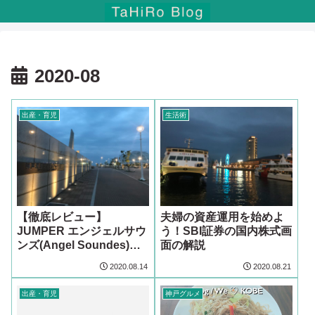
2020-08
出産・育児
生活術
【徹底レビュー】
夫婦の資産運用を始めよ
JUMPER エンジェルサウ
う！SBI証券の国内株式画
ンズ(Angel Soundes)
面の解説
JPD-100Sをブログで口コ
2020.08.14
2020.08.21
ミます！
出産・育児
神戸グルメ