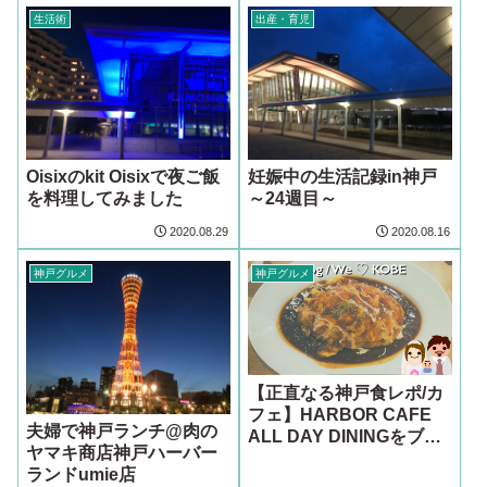
生活術
出産・育児
Oisixのkit Oisixで夜ご飯
妊娠中の生活記録in神戸
を料理してみました
～24週目～
2020.08.29
2020.08.16
神戸グルメ
神戸グルメ
【正直なる神戸食レポ/カ
フェ】HARBOR CAFE
夫婦で神戸ランチ@肉の
ALL DAY DININGをブロ
ヤマキ商店神戸ハーバー
グで口コミ@神戸ハーバ
ランドumie店
ーランド