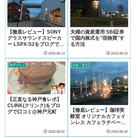
【徹底レビュー】SONY
夫婦の資産運用 SBI証券
グラスサウンドスピーカ
で国内株式を”現物買”す
ー LSPX-S2をブログで口
る方法
コミます！
2020.08.13
2020.08.23
神戸グルメ
出産・育児
【正直なる神戸食レポ】
CLINK(クリンク)をブロ
【徹底レビュー】珈琲実
グで口コミ@神戸元町
験室 オリジナルカフェイ
ンレス カフェラテベース
をブログで口コミます！
2020.08.02
2020.08.28