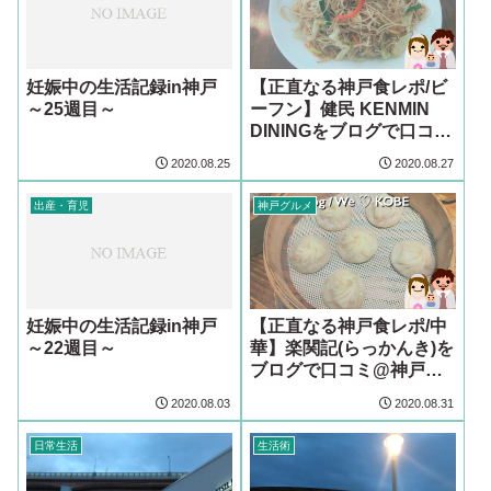
妊娠中の生活記録in神戸
【正直なる神戸食レポ/ビ
～25週目～
ーフン】健民 KENMIN
DININGをブログで口コミ
@神戸元町
2020.08.25
2020.08.27
出産・育児
神戸グルメ
妊娠中の生活記録in神戸
【正直なる神戸食レポ/中
～22週目～
華】楽関記(らっかんき)を
ブログで口コミ@神戸元
町
2020.08.03
2020.08.31
日常生活
生活術